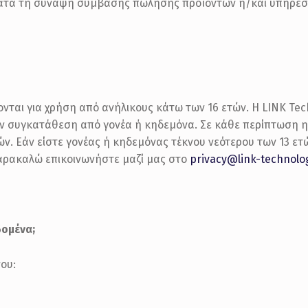
 κατά τη σύναψη σύμβασης πώλησης προϊόντων ή/και υπηρεσιώ
ζονται για χρήση από ανήλικους κάτω των 16 ετών. Η LINK Tec
ν συγκατάθεση από γονέα ή κηδεμόνα. Σε κάθε περίπτωση η 
. Εάν είστε γονέας ή κηδεμόνας τέκνου νεότερου των 13 ετώ
παρακαλώ επικοινωνήστε μαζί μας στο
privacy@link-technolog
δομένα;
ου: