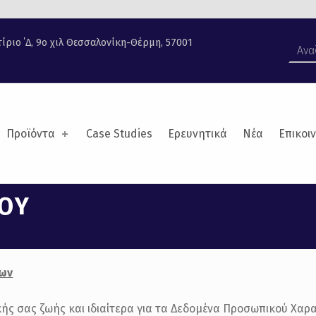
Αναζήτηση για:
τίριο ΄Δ, 9ο χιλ Θεσσαλονίκη-Θέρμη, 57001
Προϊόντα
Case Studies
Ερευνητικά
Νέα
Επικοι
ΤΟΥ
νων
κής σας ζωής και ιδιαίτερα για τα Δεδομένα Προσωπικού Χα