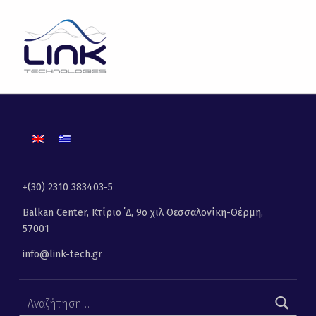
Συγκοινωνίες | Link Technologies | Λύσεις Πληροφορικής, Επικοινωνιών και Τηλεματικής
LINK TECHNOLOGIES
ΛΎΣΕΙΣ ΠΛΗΡΟΦΟΡΙΚΉΣ, ΕΠΙΚΟΙΝΩΝΙΏΝ ΚΑΙ ΤΗΛΕΜΑΤΙΚΉΣ
+(30) 2310 383403-5
Balkan Center, Κτίριο ΄Δ, 9ο χιλ Θεσσαλονίκη-Θέρμη,
57001
info@link-tech.gr
Αναζήτηση για: