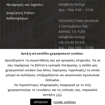
info@link-tech.gr
Μεταφορές και logistics
Δευ – Παρ 9:00 – 17:00
Διαχείριση Στόλου
Ασθενοφόρων
ΥΠΟΚΑΤΑΣΤΗΜΑ ΑΘΗΝΩΝ
3 Σεπτεμβρίου 166,
ΑΘΗΝΑ, Τ.Κ 11251
info@link-tech.gr
+30 210 82 59 029
Δευ – Παρ 9:00 – 17:00
Αυτή η ιστοσελίδα χρησιμοποιεί cookies.
Χρειαζόμαστε τη συγκατάθεση σας για ορισμένες υπηρεσίες. Για να
σας παρέχουμε τη βέλτιστη εμπειρία πλοήγησης, η σελίδα μας
χρησιμοποιεί cookies (και άλλες παρόμοιες τεχνολογίες) τα οποία
μπορεί να συλλέγουν, επεξεργάζονται και κοινοποιούν προσωπικά
Copyright Link-Tech.gr | Powered by:
Link Technologies
δεδομένα.
S.A.
Για περισσότερες πληροφορίες αναφορικά με το πώς
χρησιμοποιούμε τα «cookies» και τις επιλογές σας, παρακαλώ
πατήστε
εδώ
.
ΑΠΟΔΟΧΗ
Cookie settings
MENU