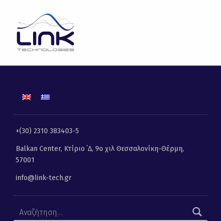
Ύδρευση | Link Technologies | Λύσεις Πληροφορικής, Επικοινωνιών και Τηλεματικής
LINK TECHNOLOGIES
ΛΎΣΕΙΣ ΠΛΗΡΟΦΟΡΙΚΉΣ, ΕΠΙΚΟΙΝΩΝΙΏΝ ΚΑΙ ΤΗΛΕΜΑΤΙΚΉΣ
+(30) 2310 383403-5
Balkan Center, Κτίριο ΄Δ, 9ο χιλ Θεσσαλονίκη-Θέρμη,
57001
info@link-tech.gr
Αναζήτηση για: