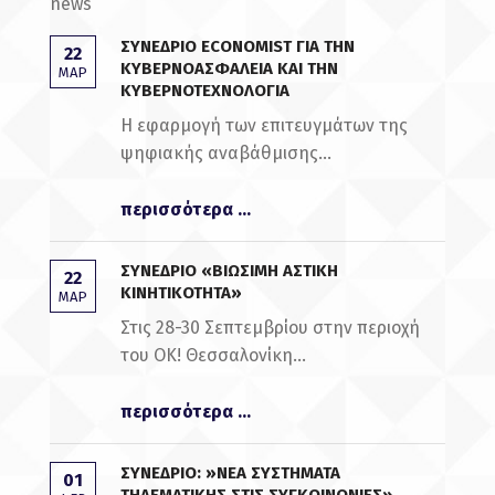
news
ΣΥΝΈΔΡΙΟ ECONOMIST ΓΙΑ ΤΗΝ
22
ΚΥΒΕΡΝΟΑΣΦΆΛΕΙΑ ΚΑΙ ΤΗΝ
ΜΑΡ
ΚΥΒΕΡΝΟΤΕΧΝΟΛΟΓΊΑ
Η εφαρμογή των επιτευγμάτων της
ψηφιακής αναβάθμισης...
“Συνέδριο Economist για την Κυβερνοασφάλεια και την Κυβερνοτεχνολογία”
περισσότερα
...
ΣΥΝΈΔΡΙΟ «ΒΙΏΣΙΜΗ ΑΣΤΙΚΉ
22
ΚΙΝΗΤΙΚΌΤΗΤΑ»
ΜΑΡ
Στις 28-30 Σεπτεμβρίου στην περιοχή
του ΟΚ! Θεσσαλονίκη...
“Συνέδριο «Βιώσιμη Αστική Κινητικότητα»”
περισσότερα
...
ΣΥΝΈΔΡΙΟ: »ΝΈΑ ΣΥΣΤΉΜΑΤΑ
01