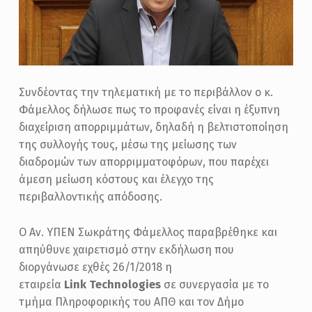
Ε
Λ
Λ
Ο
Σ
Συνδέοντας την τηλεματική με το περιβάλλον ο κ.
Φάμελλος δήλωσε πως το προφανές είναι η έξυπνη
:
διαχείριση απορριμμάτων, δηλαδή η βελτιστοποίηση
Η
της συλλογής τους, μέσω της μείωσης των
Τ
διαδρομών των απορριμματοφόρων, που παρέχει
Η
άμεση μείωση κόστους και έλεγχο της
περιβαλλοντικής απόδοσης.
Λ
Ε
Ο Αν. ΥΠΕΝ Σωκράτης Φάμελλος παραβρέθηκε και
Μ
απηύθυνε χαιρετισμό στην εκδήλωση που
διοργάνωσε εχθές 26/1/2018 η
Α
εταιρεία
Link Technologies
σε συνεργασία με το
Τ
τμήμα Πληροφορικής του ΑΠΘ και τον Δήμο