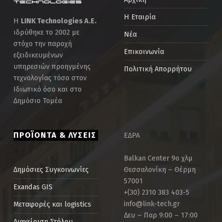
Η Εταιρία
Η
LINK Technologies Α.Ε.
ιδρύθηκε το 2002 με
Νέα
στόχο την παροχή
Επικοινωνία
εξειδικευμένων
υπηρεσιών προηγμένης
Πολιτική Απορρήτου
τεχνολογίας τόσο στον
Ιδιωτικό όσο και στο
Δημόσιο Τομέα
ΠΡΟΪΟΝΤΑ & ΛΥΣΕΙΣ
ΕΔΡΑ
Balkan Center 9ο χλμ
Θεσσαλονίκη – Θέρμη
Δημόσιες Συγκοινωνίες
57001
Exandas GIS
+(30) 2310 383 403-5
info@link-tech.gr
Μεταφορές και logistics
Δευ – Παρ 9:00 – 17:00
Διαχείριση Στόλου