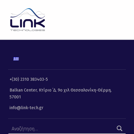
LINK TECHNOLOGIES
Φάμελλος: Η τηλεματική στην υπηρεσία του περιβάλλοντος | Link Technologies | Λύσεις Πληροφορικής, Επικοινωνιών και Τηλεματικής
ΛΎΣΕΙΣ ΠΛΗΡΟΦΟΡΙΚΉΣ, ΕΠΙΚΟΙΝΩΝΙΏΝ ΚΑΙ ΤΗΛΕΜΑΤΙΚΉΣ
+(30) 2310 383403-5
Balkan Center, Κτίριο ΄Δ, 9ο χιλ Θεσσαλονίκη-Θέρμη,
57001
info@link-tech.gr
Αναζήτηση για: