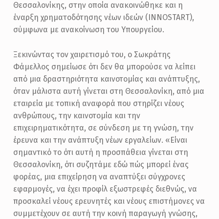
Ι
Θεσσαλονίκης, στην οποία ανακοινώθηκε και η
Κ
έναρξη χρηματοδότησης νέων ιδεών (INNOSTART),
σύμφωνα με ανακοίνωση του Υπουργείου.
Ή
Σ
Ξεκινώντας τον χαιρετισμό του, ο Σωκράτης
Τ
Φάμελλος σημείωσε ότι δεν θα μπορούσε να λείπει
από μια δραστηριότητα καινοτομίας και ανάπτυξης,
Η
όταν μάλιστα αυτή γίνεται στη Θεσσαλονίκη, από μια
Ν
εταιρεία με τοπική αναφορά που στηρίζει νέους
Υ
ανθρώπους, την καινοτομία και την
Π
επιχειρηματικότητα, σε σύνδεση με τη γνώση, την
έρευνα και την ανάπτυξη νέων εργαλείων. «Είναι
Η
σημαντικό το ότι αυτή η προσπάθεια γίνεται στη
Ρ
Θεσσαλονίκη, ότι συζητάμε εδώ πώς μπορεί ένας
Ε
φορέας, μια επιχείρηση να αναπτύξει σύγχρονες
Σ
εφαρμογές, να έχει προφίλ εξωστρεφές διεθνώς, να
προσκαλεί νέους ερευνητές και νέους επιστήμονες να
Ί
συμμετέχουν σε αυτή την κοινή παραγωγή γνώσης,