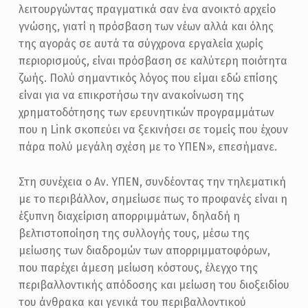
Α
λειτουργώντας πραγματικά σαν ένα ανοικτό αρχείο
Τ
γνώσης, γιατί η πρόσβαση των νέων αλλά και όλης
της αγοράς σε αυτά τα σύγχρονα εργαλεία χωρίς
Ο
περιορισμούς, είναι πρόσβαση σε καλύτερη ποιότητα
Υ
ζωής. Πολύ σημαντικός λόγος που είμαι εδώ επίσης
Π
είναι για να επικροτήσω την ανακοίνωση της
Ε
χρηματοδότησης των ερευνητικών προγραμμάτων
που η Link σκοπεύει να ξεκινήσει σε τομείς που έχουν
Ρ
πάρα πολύ μεγάλη σχέση με το ΥΠΕΝ», επεσήμανε.
Ι
Β
Στη συνέχεια ο Αν. ΥΠΕΝ, συνδέοντας την τηλεματική
με το περιβάλλον, σημείωσε πως το προφανές είναι η
Ά
έξυπνη διαχείριση απορριμμάτων, δηλαδή η
Λ
βελτιστοποίηση της συλλογής τους, μέσω της
Λ
μείωσης των διαδρομών των απορριμματοφόρων,
Ο
που παρέχει άμεση μείωση κόστους, έλεγχο της
περιβαλλοντικής απόδοσης και μείωση του διοξειδίου
Ν
του άνθρακα και γενικά του περιβαλλοντικού