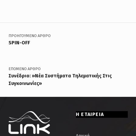
Πλοήγηση άρθρων
ΠΡΟΗΓΟΎΜΕΝΟ ΆΡΘΡΟ
SPIN-OFF
ΕΠΌΜΕΝΟ ΆΡΘΡΟ
Συνέδριο: »Νέα Συστήματα Τηλεματικής Στις
Συγκοινωνίες»
Η ΕΤΑΙΡΕΙΑ
Αρχική