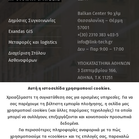
Balkan Center 9ο χλμ
Θεσσαλονίκη – Θέρμη
Δημόσιες Συγκοινωνίες
57001
Exandas GIS
+(30) 2310 383 403-5
info@link-tech.gr
Μεταφορές και logistics
Δευ – Παρ 9:00 – 17:00
Διαχείριση Στόλου
Ασθενοφόρων
ΥΠΟΚΑΤΑΣΤΗΜΑ ΑΘΗΝΩΝ
3 Σεπτεμβρίου 166,
ΑΘΗΝΑ, Τ.Κ 11251
info@link-tech.gr
Αυτή η ιστοσελίδα χρησιμοποιεί cookies.
+30 210 82 59 029
Χρειαζόμαστε τη συγκατάθεση σας για ορισμένες υπηρεσίες. Για να
Δευ – Παρ 9:00 – 17:00
σας παρέχουμε τη βέλτιστη εμπειρία πλοήγησης, η σελίδα μας
χρησιμοποιεί cookies (και άλλες παρόμοιες τεχνολογίες) τα οποία
μπορεί να συλλέγουν, επεξεργάζονται και κοινοποιούν προσωπικά
δεδομένα.
Για περισσότερες πληροφορίες αναφορικά με το πώς
Copyright Link-Tech.gr | Powered by:
Link Technologies
χρησιμοποιούμε τα «cookies» και τις επιλογές σας, παρακαλώ