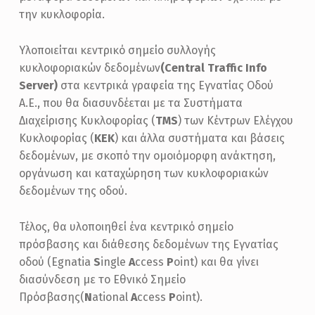
Ί
την κυκλοφορία.
Α
Ο
Υλοποιείται κεντρικό σημείο συλλογής
κυκλοφοριακών δεδομένων
(Central Traffic Info
Δ
Server)
στα κεντρικά γραφεία της Εγνατίας Οδού
Ό
Α.Ε., που θα διασυνδέεται με τα Συστήματα
Σ
Διαχείρισης Κυκλοφορίας (
TMS
) των Κέντρων Ελέγχου
Κυκλοφορίας (
KEK
) και άλλα συστήματα και βάσεις
δεδομένων, με σκοπό την ομοιόμορφη ανάκτηση,
οργάνωση και καταχώρηση των κυκλοφοριακών
δεδομένων της οδού.
Τέλος, θα υλοποιηθεί ένα κεντρικό σημείο
πρόσβασης και διάθεσης δεδομένων της Εγνατίας
οδού (Egnatia
S
ingle
A
ccess
P
oint) και θα γίνει
διασύνδεση με το Εθνικό Σημείο
Πρόσβασης(
N
ational
A
ccess
P
oint).