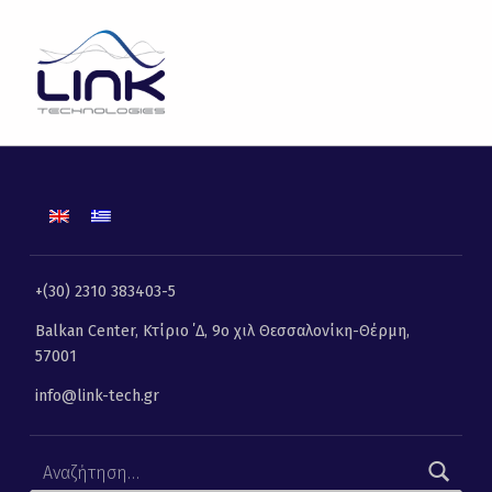
Εγνατία Οδός | Link Technologies | Λύσεις Πληροφορικής, Επικοινωνιών και Τηλεματικής
LINK TECHNOLOGIES
ΛΎΣΕΙΣ ΠΛΗΡΟΦΟΡΙΚΉΣ, ΕΠΙΚΟΙΝΩΝΙΏΝ ΚΑΙ ΤΗΛΕΜΑΤΙΚΉΣ
+(30) 2310 383403-5
Balkan Center, Κτίριο ΄Δ, 9ο χιλ Θεσσαλονίκη-Θέρμη,
57001
info@link-tech.gr
Αναζήτηση για: