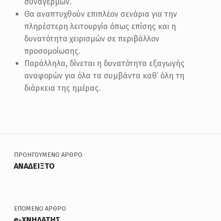
συναγερμών.
Θα αναπτυχθούν επιπλέον σενάρια για την
πληρέστερη λειτουργία όπως επίσης και η
δυνατότητα χειρισμών σε περιβάλλον
προσομοίωσης.
Παράλληλα, δίνεται η δυνατότητα εξαγωγής
αναφορών για όλα τα συμβάντα καθ’ όλη τη
διάρκεια της ημέρας.
Skip back to main navigation
Πλοήγηση άρθρων
ΠΡΟΗΓΟΎΜΕΝΟ ΆΡΘΡΟ
ΑΝΑΔΕΙΞΤΟ
ΕΠΌΜΕΝΟ ΆΡΘΡΟ
e-ΧΝΗΛΑΤΗΣ