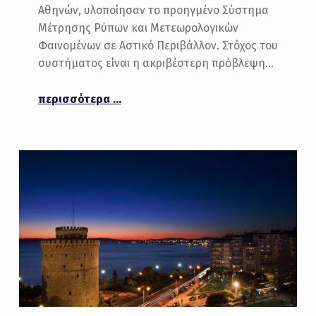
Αθηνών, υλοποίησαν το προηγμένο Σύστημα
Ι
Μέτρησης Ρύπων και Μετεωρολογικών
Κ
Φαινομένων σε Αστικό Περιβάλλον. Στόχος του
Ά
συστήματος είναι η ακριβέστερη πρόβλεψη…
(
“Προηγμένο Σύστημα Μέτρησης Ρύπων και Μετεωρολογικών Φαινομένων σε Αστικό Περιβάλλον”
περισσότερα
…
P
A
G
E
2
)