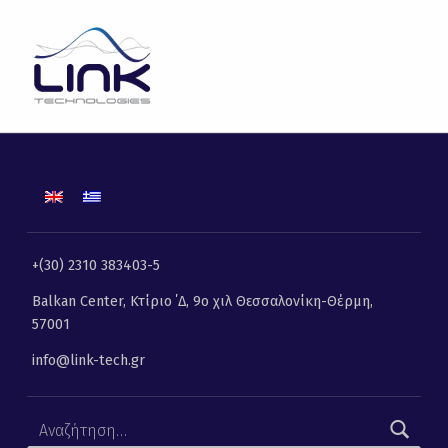
Ερευνητικά Archives | Σελίδα 2 από 2 | Link Technologies
LINK TECHNOLOGIES
ΛΎΣΕΙΣ ΠΛΗΡΟΦΟΡΙΚΉΣ, ΕΠΙΚΟΙΝΩΝΙΏΝ ΚΑΙ ΤΗΛΕΜΑΤΙΚΉΣ
+(30) 2310 383403-5
Balkan Center, Κτίριο ΄Δ, 9ο χιλ Θεσσαλονίκη-Θέρμη,
57001
info@link-tech.gr
Αναζήτηση για: