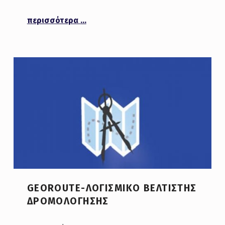
“SPIN-OFF”
περισσότερα
…
GEOROUTE-ΛΟΓΙΣΜΙΚΌ ΒΈΛΤΙΣΤΗΣ
ΔΡΟΜΟΛΌΓΗΣΗΣ
POSTED ON: