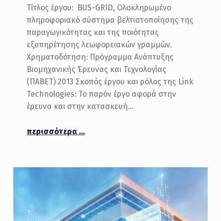
Τίτλος έργου: BUS-GRID, Ολοκληρωμένο
πληροφοριακό σύστημα βελτιστοποίησης της
παραγωγικότητας και της ποιότητας
εξυπηρέτησης λεωφορειακών γραμμών.
Χρηματοδότηση: Πρόγραμμα Ανάπτυξης
Βιομηχανικής Έρευνας και Τεχνολογίας
(ΠΑΒΕΤ) 2013 Σκοπός έργου και ρόλος της Link
Technologies: Το παρόν έργο αφορά στην
έρευνα και στην κατασκευή…
περισσότερα
“Ολοκληρωμένο πληροφοριακό σύστημα βελτιστοποίησης της παραγωγικότητας και της ποιότητας εξυπηρέτησης λεωφορειακών γραμμών – BusGrid”
…