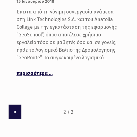
15 Ιανουαρίου 2018
Έπειτα από τη γόνιμη συνεργασία ανάμεσα
στη Link Technologies S.A. και του Anatolia
College με την εγκατάσταση της εφαρμογής
“GeoSchool”, όπου αποτέλεσε χρήσιμο
εργαλείο τόσο σε μαθητές όσο και σε γονείς,
ήρθε το Λογισμικό Βέλτιστης Δρομολόγησης
“GeoRoute”. Το συγκεκριμένο λογισμικό…
“GeoRoute-Λογισμικό Βέλτιστης Δρομολόγησης”
περισσότερα
…
«