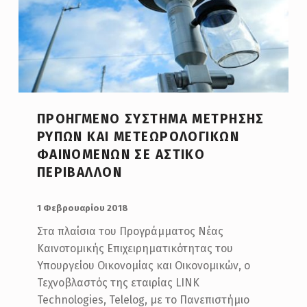
Η
Γ
Ο
Ρ
Ί
ΠΡΟΗΓΜΈΝΟ ΣΎΣΤΗΜΑ ΜΈΤΡΗΣΗΣ
Α
ΡΎΠΩΝ ΚΑΙ ΜΕΤΕΩΡΟΛΟΓΙΚΏΝ
:
ΦΑΙΝΟΜΈΝΩΝ ΣΕ ΑΣΤΙΚΌ
Ε
ΠΕΡΙΒΆΛΛΟΝ
Ρ
POSTED ON:
1 Φεβρουαρίου 2018
Ε
Υ
Στα πλαίσια του Προγράμματος Νέας
Καινοτομικής Επιχειρηματικότητας του
Ν
Υπουργείου Οικονομίας και Οικονομικών, ο
Η
Τεχνοβλαστός της εταιρίας LINK
Τ
Technologies, Telelog, με το Πανεπιστήμιο