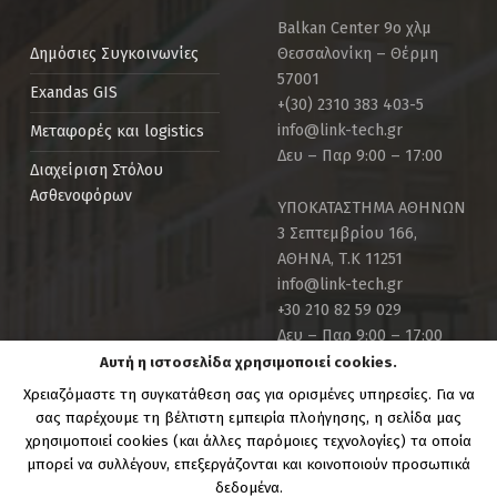
Balkan Center 9ο χλμ
Θεσσαλονίκη – Θέρμη
Δημόσιες Συγκοινωνίες
57001
Exandas GIS
+(30) 2310 383 403-5
info@link-tech.gr
Μεταφορές και logistics
Δευ – Παρ 9:00 – 17:00
Διαχείριση Στόλου
Ασθενοφόρων
ΥΠΟΚΑΤΑΣΤΗΜΑ ΑΘΗΝΩΝ
3 Σεπτεμβρίου 166,
ΑΘΗΝΑ, Τ.Κ 11251
info@link-tech.gr
+30 210 82 59 029
Δευ – Παρ 9:00 – 17:00
Αυτή η ιστοσελίδα χρησιμοποιεί cookies.
Χρειαζόμαστε τη συγκατάθεση σας για ορισμένες υπηρεσίες. Για να
σας παρέχουμε τη βέλτιστη εμπειρία πλοήγησης, η σελίδα μας
χρησιμοποιεί cookies (και άλλες παρόμοιες τεχνολογίες) τα οποία
μπορεί να συλλέγουν, επεξεργάζονται και κοινοποιούν προσωπικά
Copyright Link-Tech.gr | Powered by:
Link Technologies
δεδομένα.
S.A.