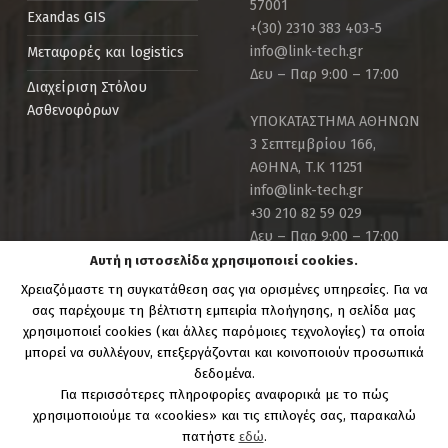
57001
Exandas GIS
+(30) 2310 383 403-5
info@link-tech.gr
Μεταφορές και logistics
Δευ – Παρ 9:00 – 17:00
Διαχείριση Στόλου
Ασθενοφόρων
ΥΠΟΚΑΤΑΣΤΗΜΑ ΑΘΗΝΩΝ
3 Σεπτεμβρίου 166,
ΑΘΗΝΑ, Τ.Κ 11251
info@link-tech.gr
+30 210 82 59 029
Δευ – Παρ 9:00 – 17:00
Αυτή η ιστοσελίδα χρησιμοποιεί cookies.
Χρειαζόμαστε τη συγκατάθεση σας για ορισμένες υπηρεσίες. Για να
σας παρέχουμε τη βέλτιστη εμπειρία πλοήγησης, η σελίδα μας
χρησιμοποιεί cookies (και άλλες παρόμοιες τεχνολογίες) τα οποία
μπορεί να συλλέγουν, επεξεργάζονται και κοινοποιούν προσωπικά
Copyright Link-Tech.gr | Powered by:
Link Technologies
δεδομένα.
S.A.
Για περισσότερες πληροφορίες αναφορικά με το πώς
χρησιμοποιούμε τα «cookies» και τις επιλογές σας, παρακαλώ
πατήστε
εδώ
.