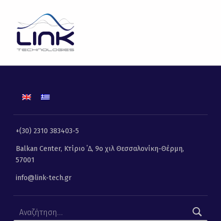
ALPINE | Link Technologies | Λύσεις Πληροφορικής, Επικοινωνιών και Τηλεματικής
LINK TECHNOLOGIES
ΛΎΣΕΙΣ ΠΛΗΡΟΦΟΡΙΚΉΣ, ΕΠΙΚΟΙΝΩΝΙΏΝ ΚΑΙ ΤΗΛΕΜΑΤΙΚΉΣ
+(30) 2310 383403-5
Balkan Center, Κτίριο ΄Δ, 9ο χιλ Θεσσαλονίκη-Θέρμη,
57001
info@link-tech.gr
Αναζήτηση για: