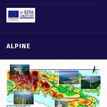
Introduction
ALPINE
A
L
P
I
N
E