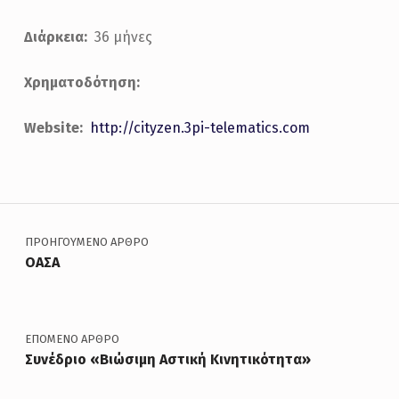
Διάρκεια:
36 μήνες
Χρηματοδότηση:
Website:
http://cityzen.3pi-telematics.com
Πλοήγηση άρθρων
Skip back to main navigation
ΠΡΟΗΓΟΎΜΕΝΟ ΆΡΘΡΟ
OΑΣΑ
ΕΠΌΜΕΝΟ ΆΡΘΡΟ
Συνέδριο «Βιώσιμη Αστική Κινητικότητα»