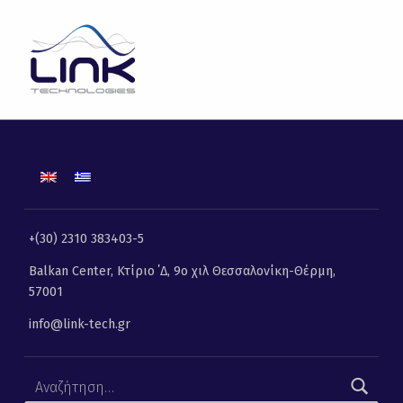
CityZen | Link Technologies | Λύσεις Πληροφορικής, Επικοινωνιών και Τηλεματικής
LINK TECHNOLOGIES
ΛΎΣΕΙΣ ΠΛΗΡΟΦΟΡΙΚΉΣ, ΕΠΙΚΟΙΝΩΝΙΏΝ ΚΑΙ ΤΗΛΕΜΑΤΙΚΉΣ
+(30) 2310 383403-5
Balkan Center, Κτίριο ΄Δ, 9ο χιλ Θεσσαλονίκη-Θέρμη,
57001
info@link-tech.gr
Αναζήτηση για: