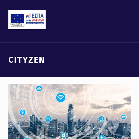
Introduction
CITYZEN
C
I
T
Y
Z
E