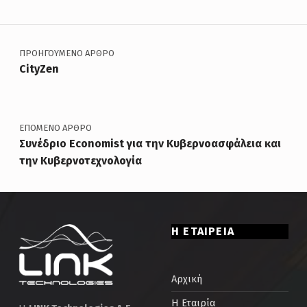
Πλοήγηση άρθρων
ΠΡΟΗΓΟΎΜΕΝΟ ΆΡΘΡΟ
CityZen
ΕΠΌΜΕΝΟ ΆΡΘΡΟ
Συνέδριο Economist για την Κυβερνοασφάλεια και
την Κυβερνοτεχνολογία
Η ΕΤΑΙΡΕΙΑ
Αρχική
Η Εταιρία