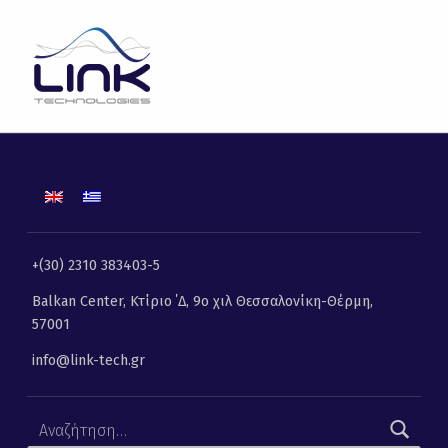
Συνέδριο «Βιώσιμη Αστική Κινητικότητα» | Link Technologies | Λύσεις Πληροφορικής, Επικοινωνιών και Τηλεματικής
LINK TECHNOLOGIES
ΛΎΣΕΙΣ ΠΛΗΡΟΦΟΡΙΚΉΣ, ΕΠΙΚΟΙΝΩΝΙΏΝ ΚΑΙ ΤΗΛΕΜΑΤΙΚΉΣ
+(30) 2310 383403-5
Balkan Center, Κτίριο ΄Δ, 9ο χιλ Θεσσαλονίκη-Θέρμη,
57001
info@link-tech.gr
Αναζήτηση για: